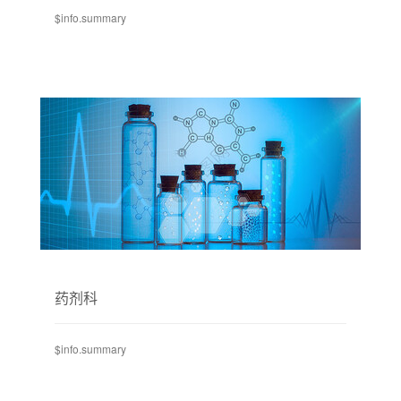
$info.summary
药剂科
$info.summary